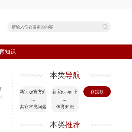
育知识
本类
导航
中
新宝gg官方介
新宝gg app下
存提款
的
绍
载
其它常见问题
体育知识
本类
推荐