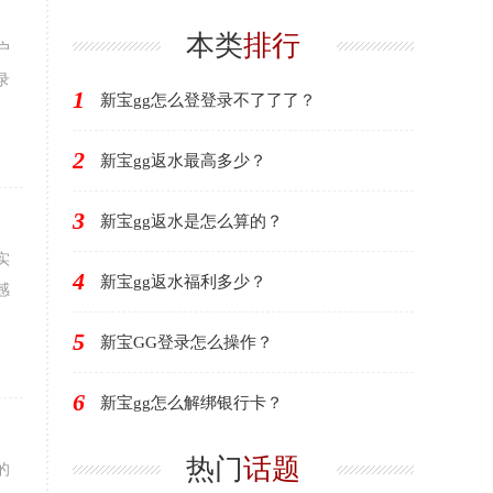
本类
排行
户
录
1
新宝gg怎么登登录不了了了？
2
新宝gg返水最高多少？
3
新宝gg返水是怎么算的？
实
4
新宝gg返水福利多少？
感
5
新宝GG登录怎么操作？
6
新宝gg怎么解绑银行卡？
热门
话题
的