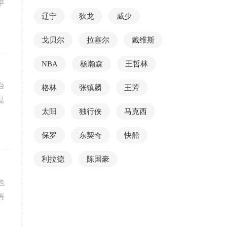
平
辽宁
狄龙
威少
戈贝尔
拉塞尔
戴维斯
NBA
杨瀚森
王哲林
台
格林
张镇麟
王芳
是
太阳
独行侠
马克西
保罗
东契奇
快船
利拉德
陈国豪
也
再