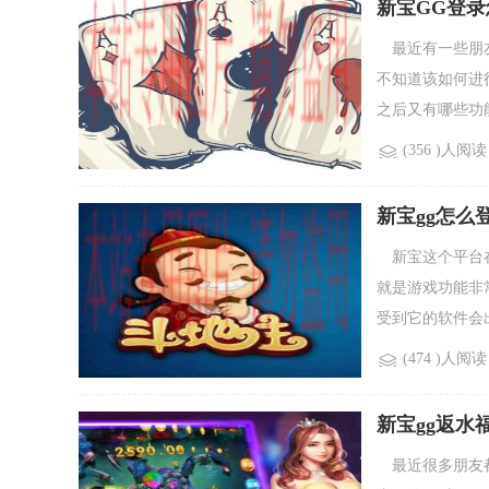
新宝GG登
最近有一些朋友
不知道该如何进
之后又有哪些功能
(356 )人阅读
新宝gg怎么
新宝这个平台在
就是游戏功能非
受到它的软件会出
(474 )人阅读
新宝gg返水
最近很多朋友都