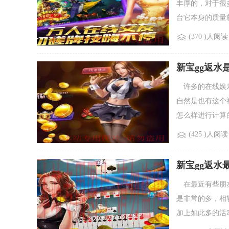
丰厚的，对于很
台它本身的质量就
(370 )人阅读
新宝gg返水
许多的在线娱乐
自然是也有这个
怎么样进行计算的
(425 )人阅读
新宝gg返水
在最近有些朋友
是非常的多，相
加上如此多的活动