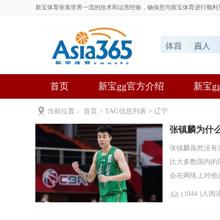
新宝体育依靠世界一流的技术和运营经验，确保您与新宝体育进行顺利
首页
新宝gg官方介绍
新宝gg
当前位置：
首页
> TAG信息列表 > 辽宁
张镇麟为什
张镇麟虽然没有
比大多数国内的
会在网络上对他进
(1044 )人阅