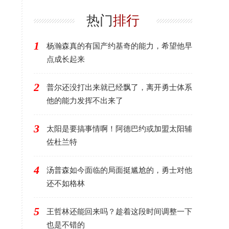
了，其他人需要反思
在交易货架上
热门
排行
1
杨瀚森真的有国产约基奇的能力，希望他早
点成长起来
2
普尔还没打出来就已经飘了，离开勇士体系
他的能力发挥不出来了
3
太阳是要搞事情啊！阿德巴约或加盟太阳辅
佐杜兰特
4
汤普森如今面临的局面挺尴尬的，勇士对他
还不如格林
5
王哲林还能回来吗？趁着这段时间调整一下
也是不错的