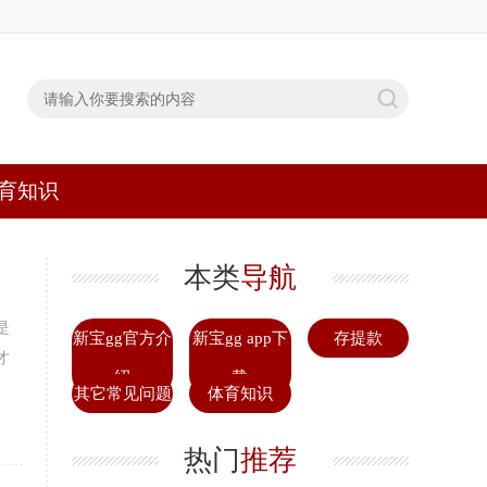
育知识
本类
导航
是
新宝gg官方介
新宝gg app下
存提款
才
绍
载
其它常见问题
体育知识
热门
推荐