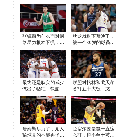
张镇麟为什么面对网
狄龙就剩下嘴硬了，
络暴力根本不慌，他
被一个39岁的球员打
母亲或许比想象的更
爆了还不承认
加强大
最终还是耿实的威少
联盟对格林和戈贝尔
做出了牺牲，快船早
各打五十大板，戈贝
该这么干了
尔质疑联盟不公
詹姆斯尽力了，湖人
拉塞尔要是能一直这
输球真的不能再怪他
么打，也不至于被放