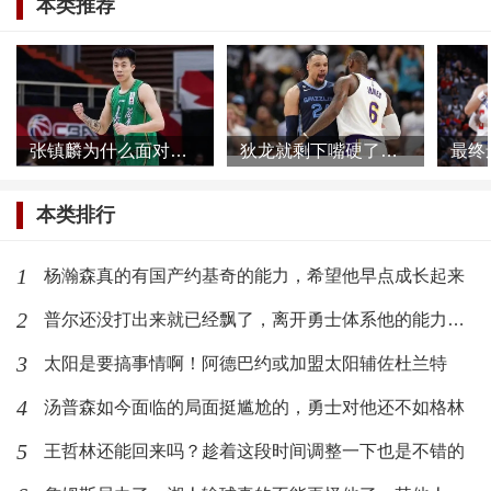
本类推荐
张镇麟为什么面对网络暴力根本不慌，他母亲或许比想象的更加强大
狄龙就剩下嘴硬了，被一个39岁的球员打爆了还不承认
本类排行
1
杨瀚森真的有国产约基奇的能力，希望他早点成长起来
2
普尔还没打出来就已经飘了，离开勇士体系他的能力发挥不出来了
3
太阳是要搞事情啊！阿德巴约或加盟太阳辅佐杜兰特
4
汤普森如今面临的局面挺尴尬的，勇士对他还不如格林
5
王哲林还能回来吗？趁着这段时间调整一下也是不错的