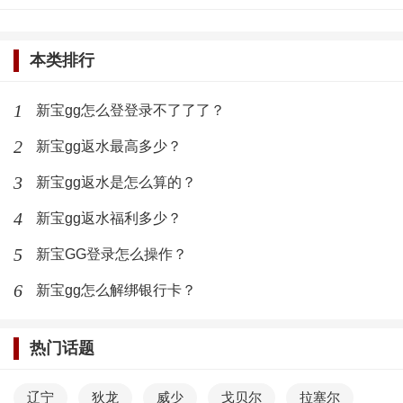
对大家的奖励还是非常丰厚的。
本类排行
这个平台作为一个最近十分出名，并且有非常多玩
家都在使用的一个平台，还是很推荐大家来进行使用
1
新宝gg怎么登登录不了了了？
的。而且现在大家只需要注册他们的账户，就能够获取
2
新宝gg返水最高多少？
到相应的资金，这个活动也是非常值得大家来参与的。
3
新宝gg返水是怎么算的？
标签：
新宝gg平台
4
新宝gg返水福利多少？
5
新宝GG登录怎么操作？
最新文章
6
新宝gg怎么解绑银行卡？
新宝GG黑钱了怎么办？
(255)人喜欢
2022-12-31
热门话题
新宝gg返水最高多少？
辽宁
狄龙
威少
戈贝尔
拉塞尔