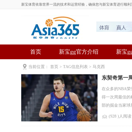
新宝体育依靠世界一流的技术和运营经验，确保您与新宝体育进行顺利
首页
新宝gg官方介绍
新宝gg
当前位置：
首页
> TAG信息列表 > 马克西
东契奇第一
在众多的NBA
得一次周最佳的
部的掘金当家球星.
(928 )人阅读