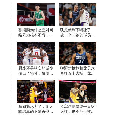
张镇麟为什么面对网
狄龙就剩下嘴硬了，
络暴力根本不慌，他
被一个39岁的球员打
母亲或许比想象的更
爆了还不承认
加强大
最终还是耿实的威少
联盟对格林和戈贝尔
做出了牺牲，快船早
各打五十大板，戈贝
该这么干了
尔质疑联盟不公
詹姆斯尽力了，湖人
拉塞尔要是能一直这
输球真的不能再怪他
么打，也不至于被放