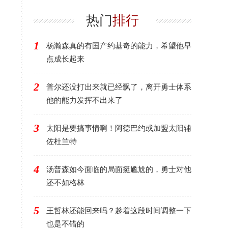
了，其他人需要反思
在交易货架上
热门
排行
1
杨瀚森真的有国产约基奇的能力，希望他早
点成长起来
2
普尔还没打出来就已经飘了，离开勇士体系
他的能力发挥不出来了
3
太阳是要搞事情啊！阿德巴约或加盟太阳辅
佐杜兰特
4
汤普森如今面临的局面挺尴尬的，勇士对他
还不如格林
5
王哲林还能回来吗？趁着这段时间调整一下
也是不错的