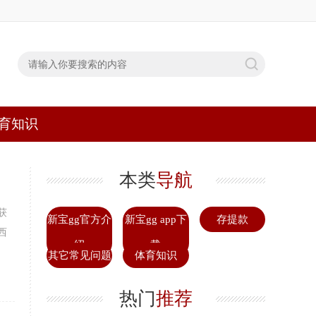
育知识
本类
导航
获
新宝gg官方介
新宝gg app下
存提款
西
绍
载
其它常见问题
体育知识
热门
推荐