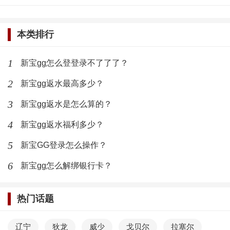
大家完成登录操作了。当然这个账号也是多平台可以共
同使用的大家的账号数据以及在账户当中获得的道具都
本类排行
可以在手机端和电脑端通用。
1
新宝gg这个平台，它的使用用户量也是非常大的。
新宝gg怎么登登录不了了了？
虽说大家平时在这里进行娱乐游戏和在线服务的时候，
2
新宝gg返水最高多少？
也会有更好的体验，能够真正的感受到多人在线同乐的
3
新宝gg返水是怎么算的？
快乐。
4
新宝gg返水福利多少？
最新文章
5
新宝GG登录怎么操作？
新宝GG黑钱了怎么办？
6
新宝gg怎么解绑银行卡？
(256)人喜欢
2022-12-31
热门话题
新宝gg返水最高多少？
辽宁
狄龙
威少
戈贝尔
拉塞尔