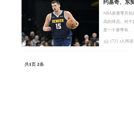
约基奇、东
NBA新赛季开
高的球员。对于
星一个赛季有...
(725 )人阅读
共
页
条
1
2