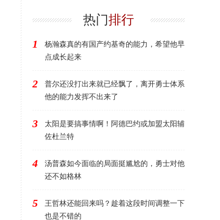
了，其他人需要反思
在交易货架上
热门
排行
1
杨瀚森真的有国产约基奇的能力，希望他早
点成长起来
2
普尔还没打出来就已经飘了，离开勇士体系
他的能力发挥不出来了
3
太阳是要搞事情啊！阿德巴约或加盟太阳辅
佐杜兰特
4
汤普森如今面临的局面挺尴尬的，勇士对他
还不如格林
5
王哲林还能回来吗？趁着这段时间调整一下
也是不错的