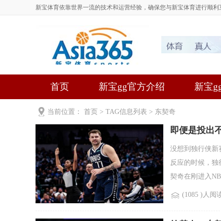
新宝体育依靠世界一流的技术和运营经验，确保您与新宝体育进行顺利
首页
新宝gg官方介绍
新宝gg
当前位置：
首页
> TAG信息列表 > 东契奇
即便是投出
没想到独行侠新
反应的时候，独
契奇在刚进入NBA
(1085 )人阅