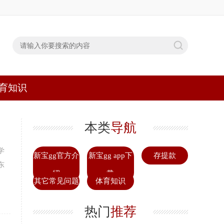
育知识
本类
导航
学
新宝gg官方介
新宝gg app下
存提款
东
绍
载
其它常见问题
体育知识
热门
推荐