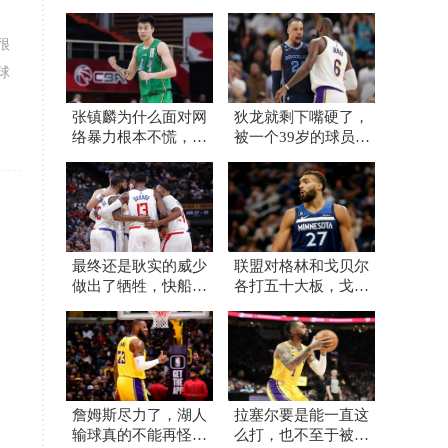
很
球
张镇麟为什么面对网
狄龙就剩下嘴硬了，
络暴力根本不慌，他
被一个39岁的球员打
母亲或许比想象的更
爆了还不承认
加强大
最终还是耿实的威少
联盟对格林和戈贝尔
做出了牺牲，快船早
各打五十大板，戈贝
该这么干了
尔质疑联盟不公
詹姆斯尽力了，湖人
拉塞尔要是能一直这
输球真的不能再怪他
么打，也不至于被放