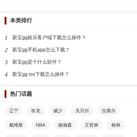
家在游玩游戏的时候，也能够拥有和电脑端一样的体验
了。
本类排行
总的来说，如果大家想要去使用手机端和下载手机
1
新宝gg娱乐客户端下载怎么操作？
端的话，其实都还是一个非常不错的选择，并且也能够
2
新宝gg手机app怎么下载？
收获到非常不错的体验。
3
新宝gg是个什么软件？
最新文章
4
新宝gg ios下载怎么操作？
新宝gg ios下载怎么操作？
热门话题
(265)人喜欢
2022-12-31
新宝gg娱乐客户端下载怎么操作？
辽宁
狄龙
威少
戈贝尔
拉塞尔
戴维斯
NBA
杨瀚森
王哲林
格林
(618)人喜欢
2022-12-31