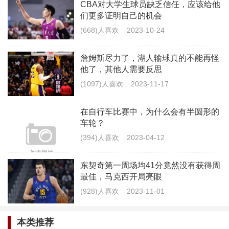
CBA对大学生球员缺乏信任，应该给他
(805)人喜欢
2023-11-21
们更多证明自己的机会
(668)人喜欢
2023-10-24
最终还是耿实的威少做出了牺牲，快船
早该这么干了
詹姆斯尽力了，湖人输球真的不能再怪
(1000)人喜欢
2023-11-20
他了，其他人需要反思
(1097)人喜欢
2023-11-17
联盟对格林和戈贝尔各打五十大板，戈
贝尔质疑联盟不公
在自行车比赛中，为什么会有半圆形的
(1038)人喜欢
2023-11-18
车轮？
(394)人喜欢
2023-04-12
东契奇第一周场均41分竟然没有获得周
最佳，马克西开局亮眼
(928)人喜欢
2023-11-01
本类推荐