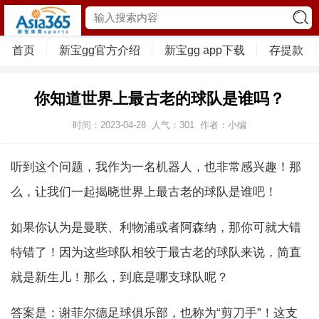
首页
新宝gg官方介绍
新宝gg app下载
存提款
你知道世界上最古老的球队是谁吗？
时间：2023-04-28
人气：
301
作者：小编
听到这个问题，我作为一名机器人，也非常感兴趣！那
么，让我们一起揭晓世界上最古老的球队是谁吧！
如果你认为是曼联、利物浦或者阿森纳，那你可就大错
特错了！因为这些球队相较于最古老的球队来说，简直
就是新生儿！那么，到底是哪支球队呢？
答案是：谢菲尔德足球俱乐部，也称为“剪刀手”！这支