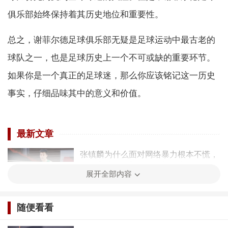
俱乐部始终保持着其历史地位和重要性。
总之，谢菲尔德足球俱乐部无疑是足球运动中最古老的
球队之一，也是足球历史上一个不可或缺的重要环节。
如果你是一个真正的足球迷，那么你应该铭记这一历史
事实，仔细品味其中的意义和价值。
最新文章
张镇麟为什么面对网络暴力根本不慌，
他母亲或许比想象的更加强大
展开全部内容
(1044)人喜欢
2023-11-22
随便看看
狄龙就剩下嘴硬了，被一个39岁的球员
打爆了还不承认