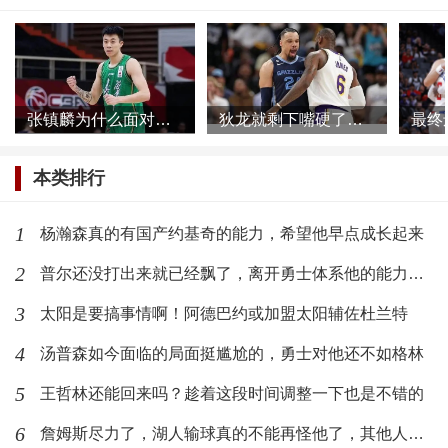
张镇麟为什么面对网络暴力根本不慌，他母亲或许比想象的更加强大
狄龙就剩下嘴硬了，被一个39岁的球员打爆了还不承认
本类排行
1
杨瀚森真的有国产约基奇的能力，希望他早点成长起来
2
普尔还没打出来就已经飘了，离开勇士体系他的能力发挥不出来了
3
太阳是要搞事情啊！阿德巴约或加盟太阳辅佐杜兰特
4
汤普森如今面临的局面挺尴尬的，勇士对他还不如格林
5
王哲林还能回来吗？趁着这段时间调整一下也是不错的
6
詹姆斯尽力了，湖人输球真的不能再怪他了，其他人需要反思