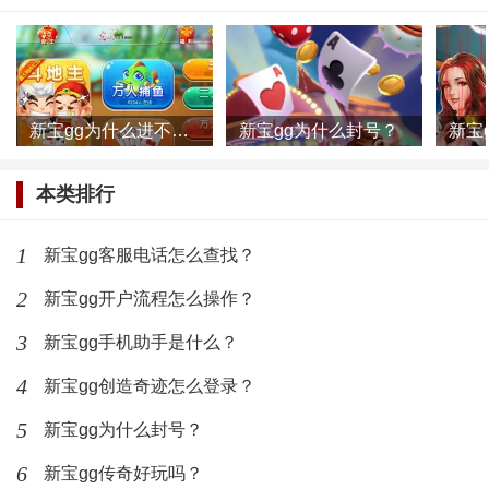
如果说大家对于这个平台感兴趣的话，也可以直接
来进行下载使用。相信这里的在线娱乐游戏，会让你感
觉到大不一样的。当然如果大家在使用的过程当中有任
新宝gg为什么进不去了？
新宝gg为什么封号？
何的问题，也可以在这里来咨询新宝平台的客服。
本类排行
标签：
新宝gg软件
新宝gg平台
最新文章
1
新宝gg客服电话怎么查找？
新宝gg为什么进不去了？
2
新宝gg开户流程怎么操作？
3
新宝gg手机助手是什么？
(436)人喜欢
2022-12-31
4
新宝gg创造奇迹怎么登录？
新宝gg为什么封号？
5
新宝gg为什么封号？
6
新宝gg传奇好玩吗？
(465)人喜欢
2022-12-31