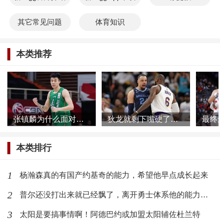
其它常见问题
体育知识
本类推荐
张镇麟为什么面对网络暴力根本不慌，他母亲或许比想象的更加强大
狄龙就剩下嘴硬了，被一个39岁的球员打爆了还不承认
本类排行
1
杨瀚森真的有国产约基奇的能力，希望他早点成长起来
2
普尔还没打出来就已经飘了，离开勇士体系他的能力发挥不出来了
3
太阳是要搞事情啊！阿德巴约或加盟太阳辅佐杜兰特