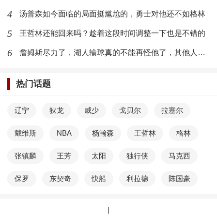
4
汤普森如今面临的局面挺尴尬的，勇士对他还不如格林
5
王哲林还能回来吗？趁着这段时间调整一下也是不错的
6
詹姆斯尽力了，湖人输球真的不能再怪他了，其他人需要反思
热门话题
辽宁
狄龙
威少
戈贝尔
拉塞尔
戴维斯
NBA
杨瀚森
王哲林
格林
张镇麟
王芳
太阳
独行侠
马克西
保罗
东契奇
快船
利拉德
陈国豪
|