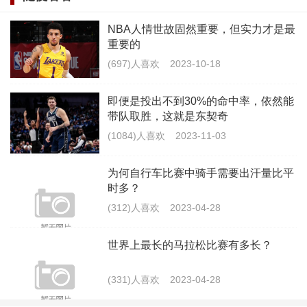
应能力更强，欧洲球员在起点上是比美国球员更高的。
NBA人情世故固然重要，但实力才是最
重要的
霍伦格姆虽然比文班亚马早进NBA，年龄也比文班
(697)人喜欢
2023-10-18
亚马大，但他没打过几场NBA的正式比赛。而且在雷霆
队中，还有亚历山大和吉迪这样的年轻球员，霍伦格姆
即便是投出不到30%的命中率，依然能
带队取胜，这就是东契奇
能分到的球权寥寥无几。
(1084)人喜欢
2023-11-03
所以，新赛季文班亚马会比霍伦格姆更快的成为球
为何自行车比赛中骑手需要出汗量比平
队核心，而且领先的可能会很多。
时多？
(312)人喜欢
2023-04-28
世界上最长的马拉松比赛有多长？
(331)人喜欢
2023-04-28