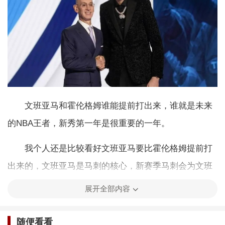
文班亚马和霍伦格姆谁能提前打出来，谁就是未来
的NBA王者，新秀第一年是很重要的一年。
我个人还是比较看好文班亚马要比霍伦格姆提前打
出来的，文班亚马是马刺的核心，新赛季马刺会为文班
亚马指定很多战术，波波维奇培养新秀可是出了名的厉
展开全部内容
害，文班亚马在马刺不缺战术地位和球权，一定能打出
来。再者他在此之前已经在法国的联赛打球了，他的适
随便看看