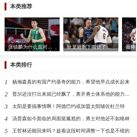
本类推荐
张镇麟为什么面对网络暴力根本不慌，他母亲或许比想象的更加强大
狄龙就剩下嘴硬了，被一个39岁的球员打爆了还不承认
本类排行
标签：
文班亚马
霍伦格姆
最新文章
1
杨瀚森真的有国产约基奇的能力，希望他早点成长起来
张镇麟为什么面对网络暴力根本不慌，
2
普尔还没打出来就已经飘了，离开勇士体系他的能力发挥不出来了
他母亲或许比想象的更加强大
3
太阳是要搞事情啊！阿德巴约或加盟太阳辅佐杜兰特
(1044)人喜欢
2023-11-22
4
汤普森如今面临的局面挺尴尬的，勇士对他还不如格林
狄龙就剩下嘴硬了，被一个39岁的球员
5
王哲林还能回来吗？趁着这段时间调整一下也是不错的
打爆了还不承认