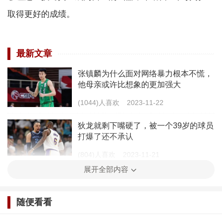
取得更好的成绩。
最新文章
张镇麟为什么面对网络暴力根本不慌，
他母亲或许比想象的更加强大
(1044)人喜欢
2023-11-22
狄龙就剩下嘴硬了，被一个39岁的球员
打爆了还不承认
(804)人喜欢
2023-11-21
展开全部内容
最终还是耿实的威少做出了牺牲，快船
早该这么干了
随便看看
(1000)人喜欢
2023-11-20