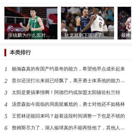
张镇麟为什么面对网络暴力根本不慌，他母亲或许比想象的更加强大
狄龙就剩下嘴硬了，被一个39岁的球员打爆了还不承认
本类排行
1
杨瀚森真的有国产约基奇的能力，希望他早点成长起来
2
普尔还没打出来就已经飘了，离开勇士体系他的能力发挥不出来了
3
太阳是要搞事情啊！阿德巴约或加盟太阳辅佐杜兰特
4
汤普森如今面临的局面挺尴尬的，勇士对他还不如格林
5
王哲林还能回来吗？趁着这段时间调整一下也是不错的
6
詹姆斯尽力了，湖人输球真的不能再怪他了，其他人需要反思