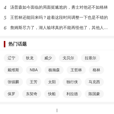
4
汤普森如今面临的局面挺尴尬的，勇士对他还不如格林
5
王哲林还能回来吗？趁着这段时间调整一下也是不错的
6
詹姆斯尽力了，湖人输球真的不能再怪他了，其他人需要反思
热门话题
辽宁
狄龙
威少
戈贝尔
拉塞尔
戴维斯
NBA
杨瀚森
王哲林
格林
张镇麟
王芳
太阳
独行侠
马克西
保罗
东契奇
快船
利拉德
陈国豪
|