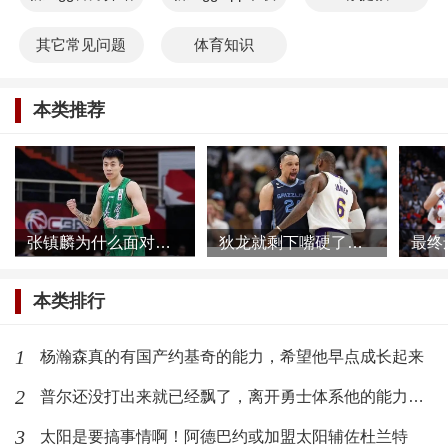
其它常见问题
体育知识
本类推荐
张镇麟为什么面对网络暴力根本不慌，他母亲或许比想象的更加强大
狄龙就剩下嘴硬了，被一个39岁的球员打爆了还不承认
本类排行
1
杨瀚森真的有国产约基奇的能力，希望他早点成长起来
2
普尔还没打出来就已经飘了，离开勇士体系他的能力发挥不出来了
3
太阳是要搞事情啊！阿德巴约或加盟太阳辅佐杜兰特