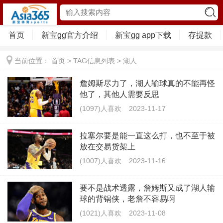
首页
新宝gg官方介绍
新宝gg app下载
存提款
当前位置：
首页
> TAG信息列表 > 湖人
詹姆斯尽力了，湖人输球真的不能再怪
他了，其他人需要反思
(1097)人喜欢
2023-11-17
拉塞尔要是能一直这么打，也不至于被
放在交易货架上
(1007)人喜欢
2023-11-16
要不是战术透露，詹姆斯又成了湖人输
球的背锅侠，老詹不容易啊
(1021)人喜欢
2023-11-08