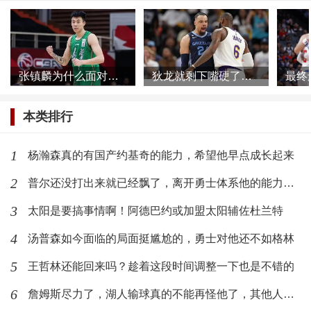
张镇麟为什么面对网络暴力根本不慌，他母亲或许比想象的更加强大
狄龙就剩下嘴硬了，被一个39岁的球员打爆了还不承认
本类排行
1
杨瀚森真的有国产约基奇的能力，希望他早点成长起来
2
普尔还没打出来就已经飘了，离开勇士体系他的能力发挥不出来了
3
太阳是要搞事情啊！阿德巴约或加盟太阳辅佐杜兰特
4
汤普森如今面临的局面挺尴尬的，勇士对他还不如格林
5
王哲林还能回来吗？趁着这段时间调整一下也是不错的
6
詹姆斯尽力了，湖人输球真的不能再怪他了，其他人需要反思