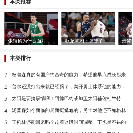
本类推荐
张镇麟为什么面对网络暴力根本不慌，他母亲或许比想象的更加强大
狄龙就剩下嘴硬了，被一个39岁的球员打爆了还不承认
本类排行
1
杨瀚森真的有国产约基奇的能力，希望他早点成长起来
2
普尔还没打出来就已经飘了，离开勇士体系他的能力发挥不出来了
3
太阳是要搞事情啊！阿德巴约或加盟太阳辅佐杜兰特
4
汤普森如今面临的局面挺尴尬的，勇士对他还不如格林
5
王哲林还能回来吗？趁着这段时间调整一下也是不错的