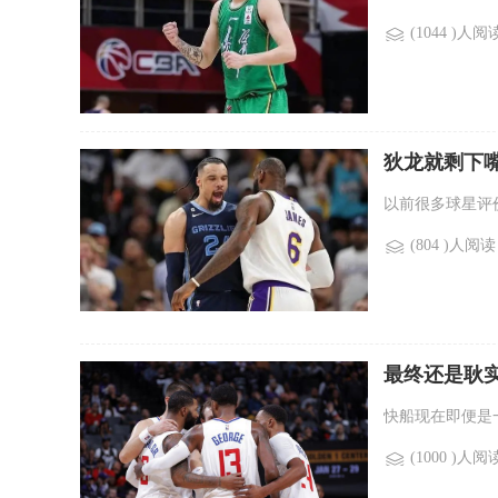
(1044 )人阅
狄龙就剩下
以前很多球星评
(804 )人阅读
最终还是耿
快船现在即便是
(1000 )人阅