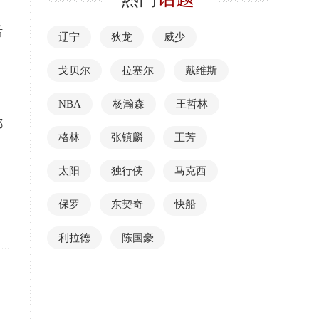
活
辽宁
狄龙
威少
，
戈贝尔
拉塞尔
戴维斯
NBA
杨瀚森
王哲林
都
格林
张镇麟
王芳
太阳
独行侠
马克西
保罗
东契奇
快船
利拉德
陈国豪