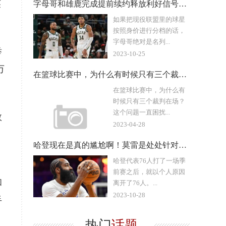
英
字母哥和雄鹿完成提前续约释放利好信号，利拉德一来字母哥也不走
如果把现役联盟里的球星
按照身价进行分档的话，
字母哥绝对是名列...
举
2023-10-25
万
在篮球比赛中，为什么有时候只有三个裁判在场？
在篮球比赛中，为什么有
时候只有三个裁判在场？
这个问题一直困扰...
数
2023-04-28
哈登现在是真的尴尬啊！莫雷是处处针对他啊！76人是回不去了
哈登代表76人打了一场季
前赛之后，就以个人原因
和
离开了76人。...
2023-10-28
手
热门
话题