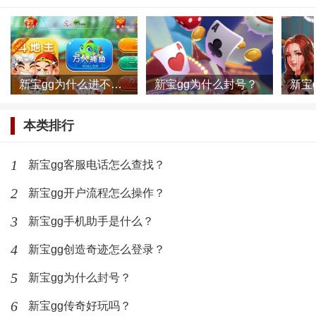
不仅有下载的链接，还有下载的详细教程和详细的方
法，大家可以按照这个步骤来进行安装和下载，完成下
载之后就可以顺利的来进行使用这个平台了。
新宝gg为什么进不去了？
新宝gg为什么封号？
新宝平台对于用户的体验感是比较注重的，大家在
使用的时候也是能够在这个平台当中感受出来。
本类排行
最新文章
1
新宝gg客服电话怎么查找？
新宝gg为什么进不去了？
2
新宝gg开户流程怎么操作？
(436)人喜欢
2022-12-31
3
新宝gg手机助手是什么？
新宝gg为什么封号？
4
新宝gg创造奇迹怎么登录？
5
新宝gg为什么封号？
(466)人喜欢
2022-12-31
6
新宝gg传奇好玩吗？